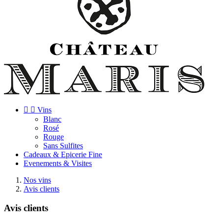


Vins
Blanc
Rosé
Rouge
Sans Sulfites
Cadeaux & Epicerie Fine
Evenements & Visites
Nos vins
Avis clients
Avis clients