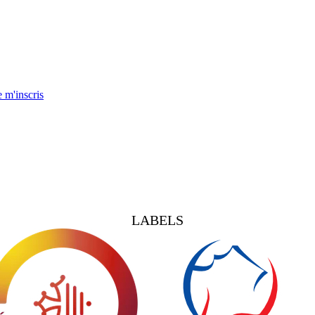
e m'inscris
LABELS