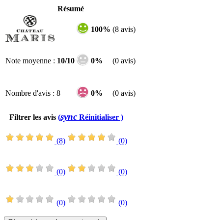
Résumé
100%
(8 avis)
Note moyenne :
10/10
0%
(0 avis)
Nombre d'avis : 8
0%
(0 avis)
sync
Filtrer les avis
(
Réinitialiser )
(8)
(0)
(0)
(0)
(0)
(0)