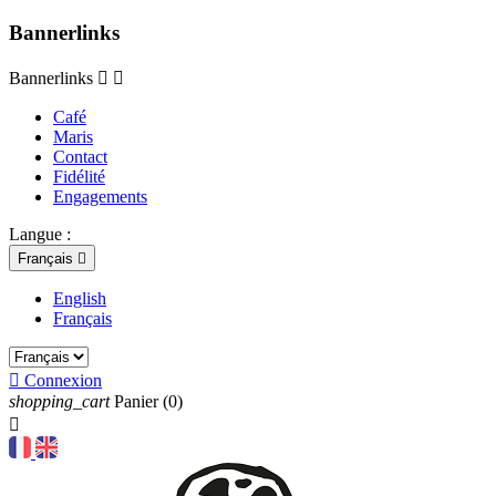
Bannerlinks
Bannerlinks


Café
Maris
Contact
Fidélité
Engagements
Langue :
Français

English
Français

Connexion
shopping_cart
Panier
(0)
